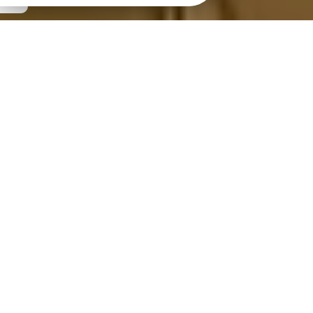
BOUQUETS, COURONNES ET
COMPOSITIONS DE FLEURS
SÉCHÉES
Livraison à domicile - click and
collect - en boutique
Toute l'équipe de votre fleuriste à Langueux vous
propose des bouquets de fleurs séchées préparés
avec amour et passion. Nous concevons des
bouquets dynamiques et modernes, pour mettre
les fleurs séchées et les fleurs stabilisées en
lumière.
Nos bouquets sont des créations poétiques,
élégantes et durables. Succomber à l’un de nos