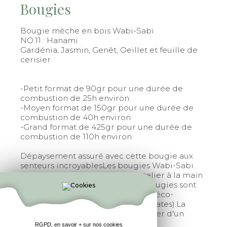
Bougies
Bougie mèche en bois Wabi-Sabi
NO.11 : Hanami
Gardénia, Jasmin, Genêt, Oeillet et feuille de
cerisier
-Petit format de 90gr pour une durée de
combustion de 25h environ
-Moyen format de 150gr pour une durée de
combustion de 40h environ
-Grand format de 425gr pour une durée de
combustion de 110h environ
Dépaysement assuré avec cette bougie aux
senteurs incroyablesLes bougies Wabi-Sabi
sont fabriquées dans un petit atelier à la main
en Bretagne par un artisan.Ces bougies sont
fabriquées avec de la cire de soja éco-
responsable (sans OGM, sans phtalates).La
mèche est en bois pour vous assurer d'un
crépitement chaleureux.
RGPD, en savoir + sur nos cookies