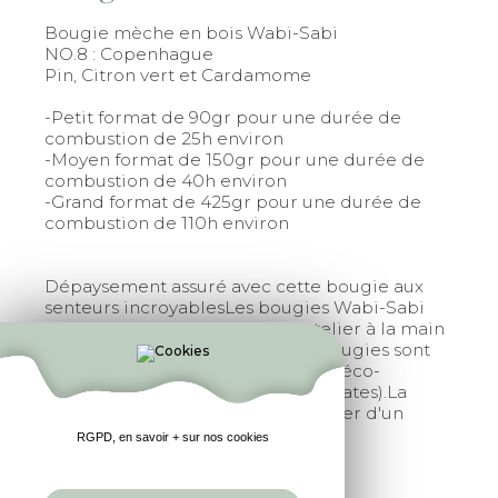
Bougie mèche en bois Wabi-Sabi
NO.8 : Copenhague
Pin, Citron vert et Cardamome
-Petit format de 90gr pour une durée de
combustion de 25h environ
-Moyen format de 150gr pour une durée de
combustion de 40h environ
-Grand format de 425gr pour une durée de
combustion de 110h environ
Dépaysement assuré avec cette bougie aux
senteurs incroyablesLes bougies Wabi-Sabi
sont fabriquées dans un petit atelier à la main
en Bretagne par un artisan.Ces bougies sont
fabriquées avec de la cire de soja éco-
responsable (sans OGM, sans phtalates).La
mèche est en bois pour vous assurer d'un
crépitement chaleureux.
RGPD, en savoir + sur nos cookies