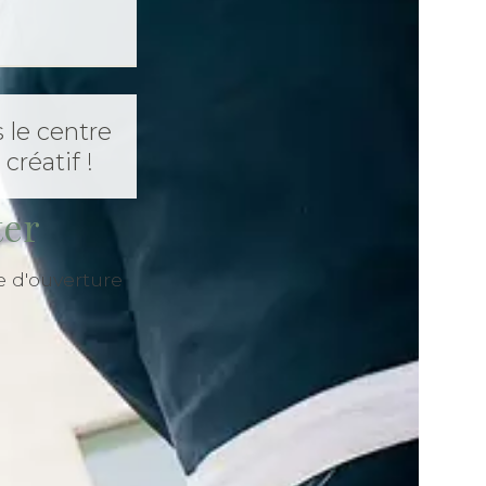
 le centre
créatif !
ter
e d'ouverture