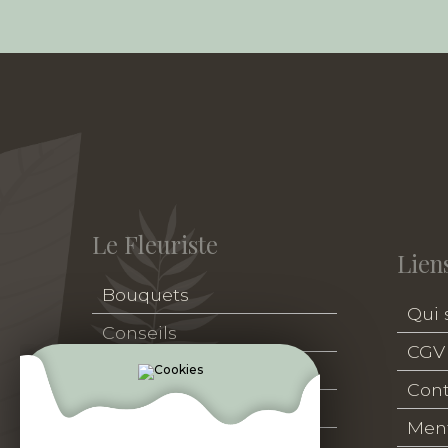
Le Fleuriste
Liens
Bouquets
Qui
Conseils
CGV
Deuil
Cont
Accessoires
Ment
Naissance