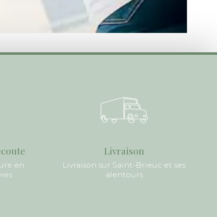
écoute
Livraison
ure en
Livraison sur Saint-Brieuc et ses
vies
alentours