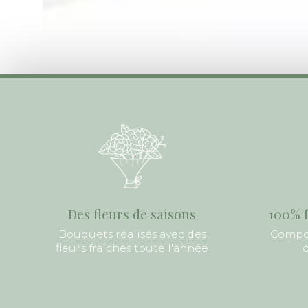
Des fleurs de saisons
100% f
Bouquets réalisés avec des
Compos
fleurs fraîches toute l'année
d