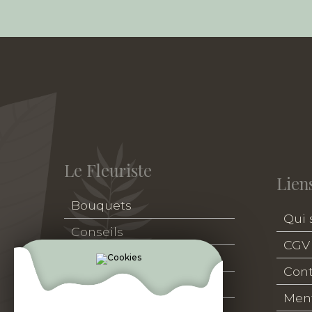
Le Fleuriste
Liens
Bouquets
Qui
Conseils
CGV
Deuil
Cont
Accessoires
Ment
Naissance