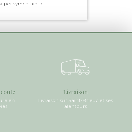
super sympathique
écoute
Livraison
ure en
Livraison sur Saint-Brieuc et ses
vies
alentours