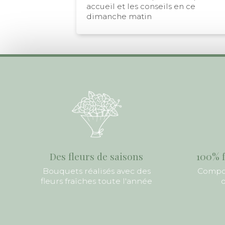
accueil et les conseils en ce
dimanche matin
Des fleurs de saisons
100% f
Bouquets réalisés avec des
Compos
fleurs fraîches toute l'année
d