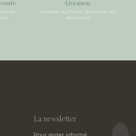
écoute
Livraison
ure en
Livraison sur Saint-Brieuc et ses
vies
alentours
La newsletter
Pour rester informé,