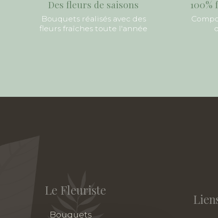
Des fleurs de saisons
100% f
Bouquets réalisés avec des
Compos
fleurs fraîches toute l'année
d
Le Fleuriste
Liens
Bouquets