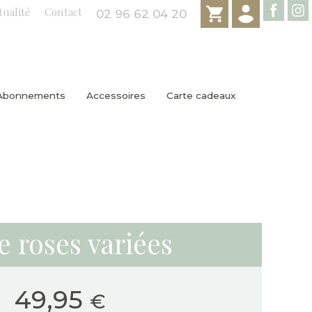
tualité
Contact
02 96 62 04 20
Abonnements
Accessoires
Carte cadeaux
 roses variées
49,95
€