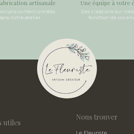
abrication artisanale
Une équipe à votre 
itions confectionnées
Des créations sur mes
ans notre atelier
fonction de vos en
Nous trouver
 utiles
Le Fleuriste