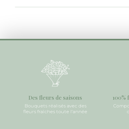
Des fleurs de saisons
100% f
Bouquets réalisés avec des
Compos
fleurs fraîches toute l'année
d