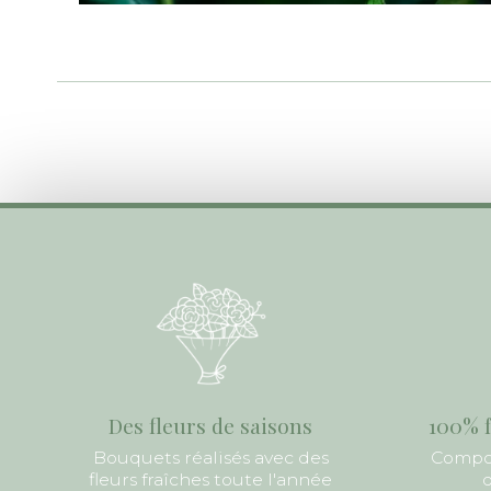
Des fleurs de saisons
100% f
Bouquets réalisés avec des
Compos
fleurs fraîches toute l'année
d