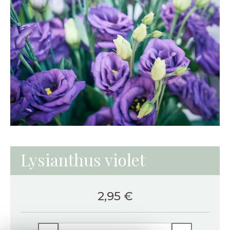
Lysianthus violet
2,95
€