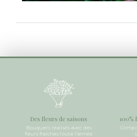
Des fleurs de saisons
100% f
Bouquets réalisés avec des
Compos
fleurs fraîches toute l'année
d