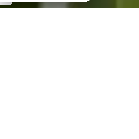
Adaptez vos soins à chaque
plante pour prolonger leur
durée de vie
Nous ne nous contentons pas de vendre des plantes
: nous vous accompagnons aussi dans leur entretien.
Voici quelques conseils pratiques pour bien
entretenir vos plantes d'intérieur et vos bulbes
saisonniers, valables dans tous les foyers autour de
Saint-Brieuc, Trégueux, Yffiniac ou Plérin.
CHOISIR LA BONNE EXPOSITION