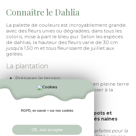
Connaître le Dahlia
La palette de couleurs est incroyablement grande,
avec des fleurs unies ou dégradées, dans tous les
coloris, mise à part le bleu pur. Selon les espèces
de dahlias, la hauteur des fleurs varie de 30 cm
jusqu'à 1,50 m et tous fleurissent de juillet aux
gelées.
La plantation
Préparer le terrain
Installer les bulbes directement en pleine terre
Tasser légèrement la terre et arroser à la
plantation.
installer quelques tuteurs
RGPD, en savoir + sur nos cookies
Les dahlias peuvent se cultiver en pots et
jardinières, en particulier les variétés naines
OK, tout accepter
Les dahlias sont des plantes à bulbes parfaites pour la