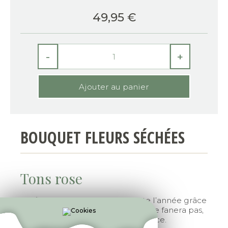
49,95
€
-
+
BOUQUET FLEURS SÉCHÉES
Tons rose
Profitez d’un jolie bouquet toute l’année grâce
à la fleur séchée. Votre bouquet ne fanera pas,
et égaillera facilement votre espace.