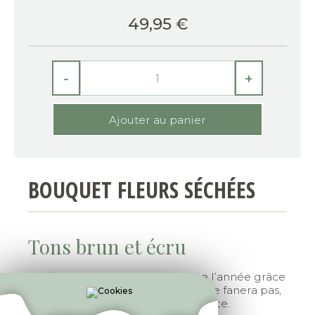
49,95
€
-
+
BOUQUET FLEURS SÉCHÉES
Tons brun et écru
Profitez d’un jolie bouquet toute l’année grâce
à la fleur séchée. Votre bouquet ne fanera pas,
et égaillera facilement votre espace.