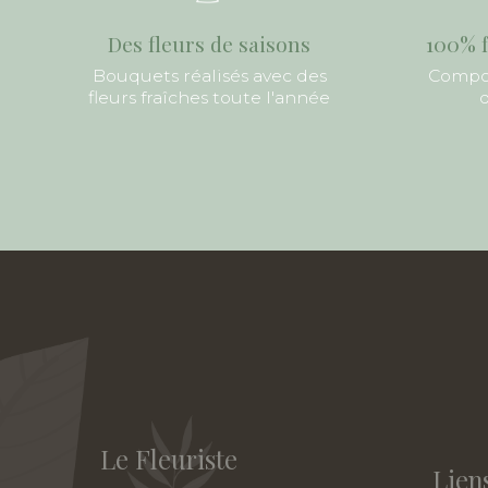
Des fleurs de saisons
100% f
Bouquets réalisés avec des
Compos
fleurs fraîches toute l'année
d
Le Fleuriste
Liens