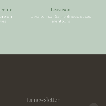
écoute
Livraison
ure en
Livraison sur Saint-Brieuc et ses
vies
alentours
La newsletter