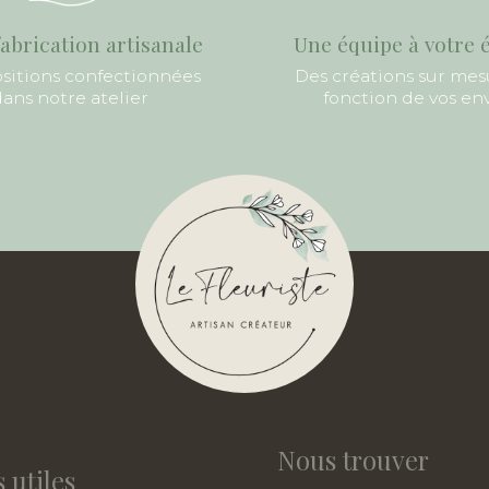
abrication artisanale
Une équipe à votre 
itions confectionnées
Des créations sur mes
ans notre atelier
fonction de vos en
Nous trouver
 utiles