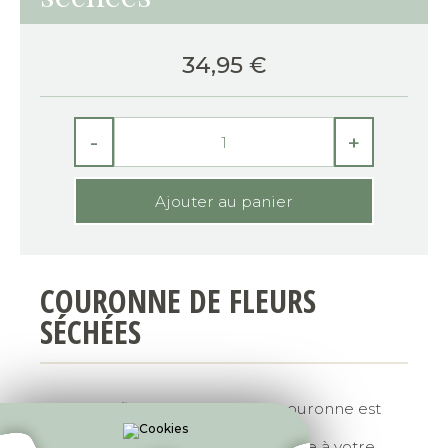
34,95
€
-
+
COURONNE DE FLEURS
SÉCHÉES
Ornée de fleurs séchées cette couronne est
assurément éternelle.
Elle apportera une touche bohème à votre