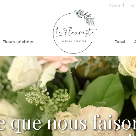
Accueil
Ac
Fleurs séchées
Deuil
 que nous faiso