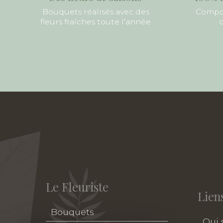
Bouquets réalisés avec des
Compos
fleurs fraîches toute l'année
d
Le Fleuriste
Liens
Bouquets
Qui