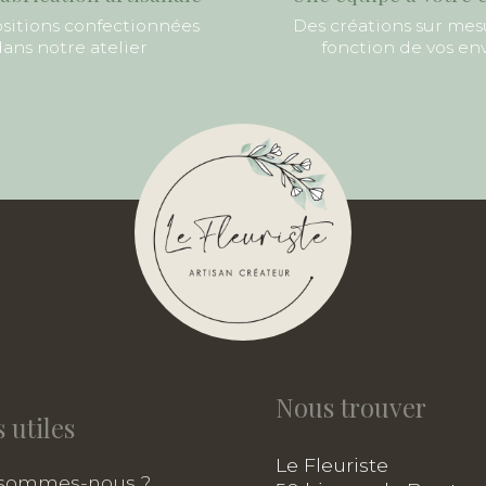
itions confectionnées
Des créations sur mes
ans notre atelier
fonction de vos en
Nous trouver
 utiles
Le Fleuriste
 sommes-nous ?