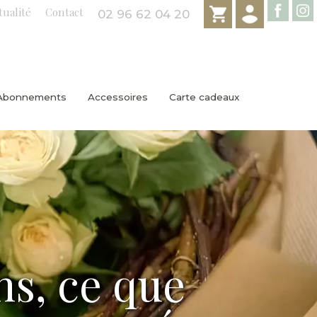
tualité
Contact
02 96 62 04 20
Abonnements
Accessoires
Carte cadeaux
ns, ce que