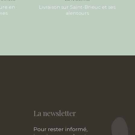
ure en
Livraison sur Saint-Brieuc et ses
vies
alentours
La newsletter
Pour rester informé,