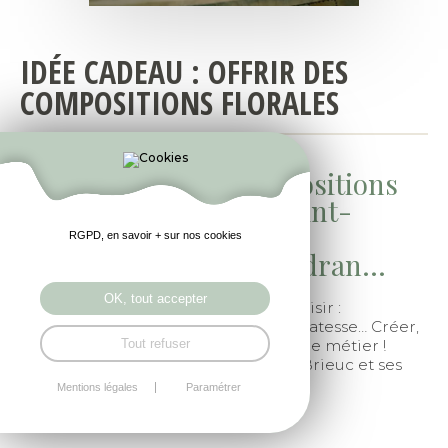
IDÉE CADEAU : OFFRIR DES
COMPOSITIONS FLORALES
Livraison de vos compositions
florales - Région de Saint-
Brieuc (22) / Langueux,
RGPD, en savoir + sur nos cookies
Trégueux, Yffiniac, Plédran...
OK, tout accepter
Une idée cadeau idéal pour faire plaisir :
Compositions florales toutes en délicatesse… Créer,
imaginer et concevoir : notre cœur de métier !
Tout refuser
Nous livrons sur le secteur de Saint-Brieuc et ses
alentours.
Mentions légales
Paramétrer