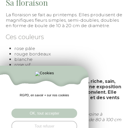
Sa floraison
La floraison se fait au printemps. Elles produisent de
magnifiques fleurs simples, semi-doubles, doubles
en forme de boule de 10 à 20 cm de diamètre.
Ces couleurs
rose pâle
rouge bordeaux
blanche
rose vif
jaune
La pivoine apprécie un sol profond, riche, sain,
plutôt humifère mais bien drainé. Une exposition
ensoleillée sans soleil brûlant lui convient. Elle
RGPD, en savoir + sur nos cookies
doit être abritée des courants d’air et des vents
froids desséchants.
OK, tout accepter
ll est recommandé de planter votre pivoine à
l’automne en respectant une distance de 80 à 100 cm
entre chaque plant.
Tout refuser