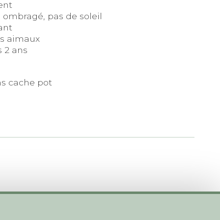
ment
ombragé, pas de soleil
sant
es aimaux
s 2 ans
ns cache pot