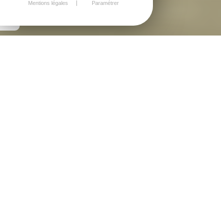
Mentions légales
Paramétrer
BOUQUETS DE FLEURS
Livraison à domicile ou en click
and collect.
Bouquets de fleurs de saison ou bouquets de roses,
de pivoines... Bouquets de fleurs de printemps ou
de fleurs d'hiver.
Nous vous proposons une multitude de couleur du
rouges, jaunes, blancs ou encore dans des tons
pastels...
Choisissez la taille de votre bouquet : S, L ou XL
selon votre budget.
Fleuristes passionnées, nous créons des bouquets à